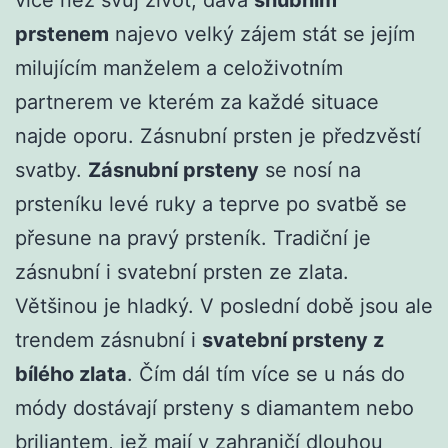
prstenem
najevo velký zájem stát se jejím
milujícím manželem a celoživotním
partnerem ve kterém za každé situace
najde oporu. Zásnubní prsten je předzvěstí
svatby.
Zásnubní prsteny
se nosí na
prsteníku levé ruky a teprve po svatbě se
přesune na pravý prsteník. Tradiční je
zásnubní i svatební prsten ze zlata.
Většinou je hladký. V poslední době jsou ale
trendem zásnubní i
svatební prsteny z
bílého zlata
. Čím dál tím více se u nás do
módy dostávají prsteny s diamantem nebo
briliantem, jež mají v zahraničí dlouhou