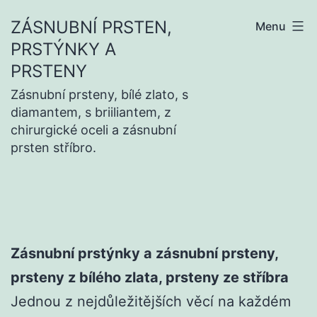
Přejít
ZÁSNUBNÍ PRSTEN,
Menu
k
PRSTÝNKY A
obsahu
PRSTENY
Zásnubní prsteny, bílé zlato, s
diamantem, s briiliantem, z
chirurgické oceli a zásnubní
prsten stříbro.
Zásnubní prstýnky a zásnubní prsteny,
prsteny z bílého zlata, prsteny ze stříbra
Jednou z nejdůležitějších věcí na každém