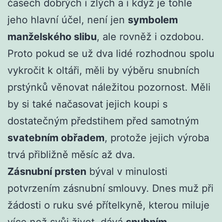
časech dobrých i zlých a i když je tohle
jeho hlavní účel, není jen
symbolem
manželského slibu
, ale rovněž i ozdobou.
Proto pokud se už dva lidé rozhodnou spolu
vykročit k oltáři, měli by výběru snubních
prstýnků věnovat náležitou pozornost. Měli
by si také načasovat jejich koupi s
dostatečným předstihem před samotným
svatebním obřadem
, protože jejich výroba
trvá přibližně měsíc až dva.
Zásnubní prsten
býval v minulosti
potvrzením zásnubní smlouvy. Dnes muž při
žádosti o ruku své přítelkyně, kterou miluje
více než svůj život, dává
snubním