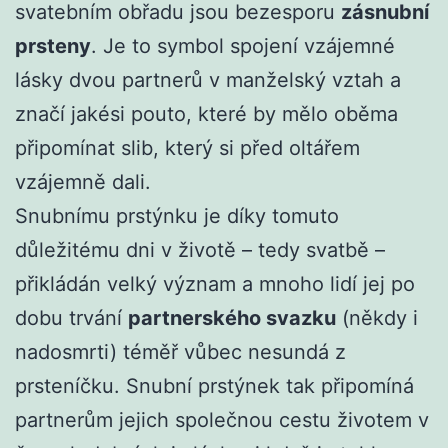
svatebním obřadu jsou bezesporu
zásnubní
prsteny
. Je to symbol spojení vzájemné
lásky dvou partnerů v manželský vztah a
značí jakési pouto, které by mělo oběma
připomínat slib, který si před oltářem
vzájemně dali.
Snubnímu prstýnku je díky tomuto
důležitému dni v životě – tedy svatbě –
přikládán velký význam a mnoho lidí jej po
dobu trvání
partnerského svazku
(někdy i
nadosmrti) téměř vůbec nesundá z
prsteníčku. Snubní prstýnek tak připomíná
partnerům jejich společnou cestu životem v